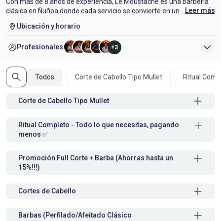
Con más de 8 años de experiencia, Le Moustache es una barbería
...
Leer más
clásica en Ñuñoa donde cada servicio se convierte en un ritual de
estilo y elegancia. Ubicados en un sector privilegiado y con 8
Ubicación y horario
estacionamientos gratuitos, ofrecemos la experiencia perfecta
para el caballero moderno.
Profesionales
+
3
Todos
Corte de Cabello Tipo Mullet
Ritual Comp
Corte de Cabello Tipo Mullet
Ritual Completo - Todo lo que necesitas, pagando
menos ✅
Promoción Full Corte + Barba (Ahorras hasta un
15%!!!)
Cortes de Cabello
Barbas (Perfilado/Afeitado Clásico